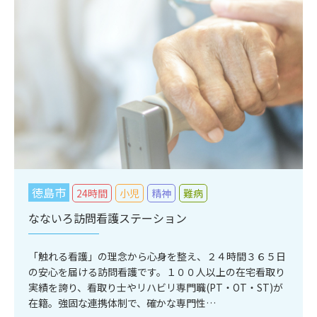
徳島市
24時間
小児
精神
難病
なないろ訪問看護ステーション
「触れる看護」の理念から心身を整え、２４時間３６５日
の安心を届ける訪問看護です。１００人以上の在宅看取り
実績を誇り、看取り士やリハビリ専門職(PT・OT・ST)が
在籍。強固な連携体制で、確かな専門性…