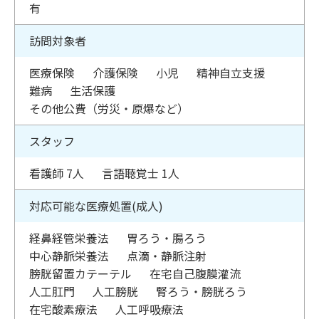
有
訪問対象者
医療保険
介護保険
小児
精神自立支援
難病
生活保護
その他公費（労災・原爆など）
スタッフ
看護師 7人
言語聴覚士 1人
対応可能な医療処置(成人)
経鼻経管栄養法
胃ろう・腸ろう
中心静脈栄養法
点滴・静脈注射
膀胱留置カテーテル
在宅自己腹膜灌流
人工肛門
人工膀胱
腎ろう・膀胱ろう
在宅酸素療法
人工呼吸療法