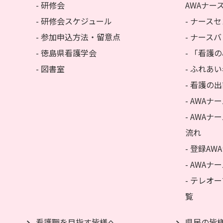
- 研修会
AWAナー
- 研修会スケジュール
- ナース
- 参加申込方法・留意点
- ナース
- 徳島県看護学会
- 「看護
- 図書室
- ふれあ
- 看護の
- AWA
- AWA
流れ
- 登録A
- AWA
- テレオ
覧
看護職を目指す皆様へ
県民の皆