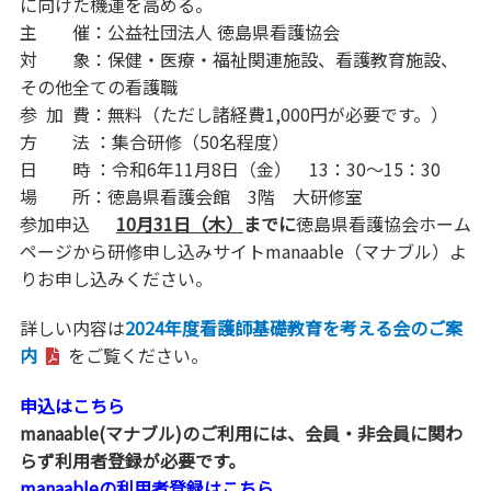
に向けた機運を高める。
主 催：公益社団法人 徳島県看護協会
対 象：保健・医療・福祉関連施設、看護教育施設、
その他全ての看護職
参 加 費：無料（ただし諸経費1,000円が必要です。）
方 法 ：集合研修（50名程度）
日 時 ：令和6年11月8日（金） 13：30～15：30
場 所：徳島県看護会館 3階 大研修室
参加申込
10
月31日（木）
までに
徳島県看護協会ホーム
ページから研修申し込みサイトmanaable（マナブル）よ
りお申し込みください。
詳しい内容は
2024年度看護師基礎教育を考える会のご案
内
をご覧ください。
申込はこちら
manaable(マナブル)のご利用には、会員・非会員に関わ
らず利用者登録が必要です。
manaableの利用者登録はこちら